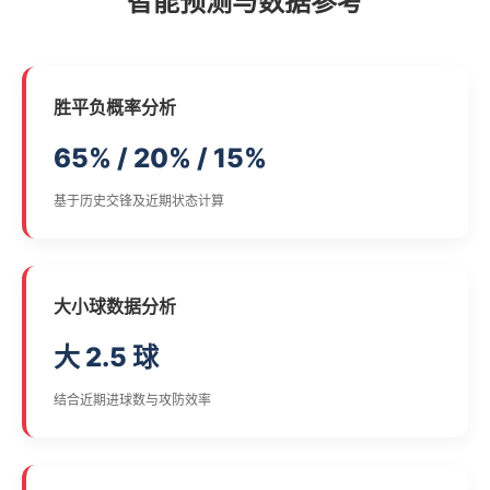
智能预测与数据参考
胜平负概率分析
65% / 20% / 15%
基于历史交锋及近期状态计算
大小球数据分析
大 2.5 球
结合近期进球数与攻防效率