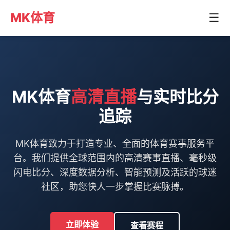
MK体育
☰
MK体育
高清直播
与实时比分
追踪
MK体育致力于打造专业、全面的体育赛事服务平
台。我们提供全球范围内的高清赛事直播、毫秒级
闪电比分、深度数据分析、智能预测及活跃的球迷
社区，助您快人一步掌握比赛脉搏。
立即体验
查看赛程