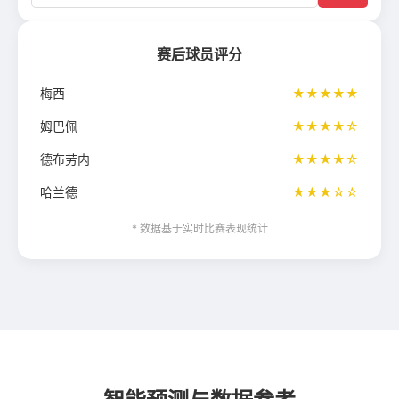
赛后球员评分
梅西
★★★★★
姆巴佩
★★★★☆
德布劳内
★★★★☆
哈兰德
★★★☆☆
* 数据基于实时比赛表现统计