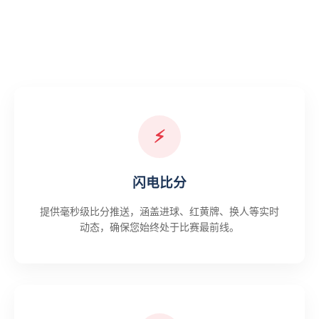
⚡
闪电比分
提供毫秒级比分推送，涵盖进球、红黄牌、换人等实时
动态，确保您始终处于比赛最前线。