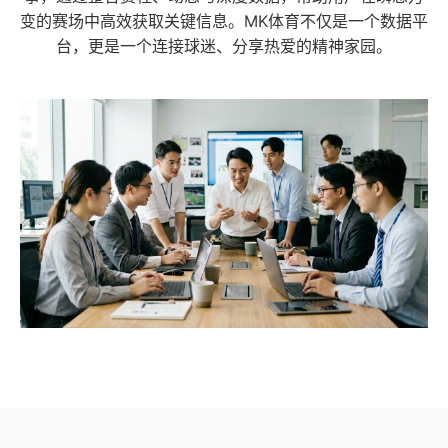
变的赛场中高效获取关键信息。MK体育不仅是一个数据平
台，更是一个连接球迷、分享热爱的精神家园。