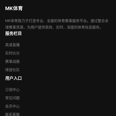
MK体育
MK体育致力于打造专业、全面的体育赛事服务平台。通过整合全
球赛事资源，为用户提供高效、实时、深度的体育信息服务。
服务栏目
高清直播
实时比分
赛事战报
球迷社区
用户入口
订阅中心
常见问题
会员中心
联系客服