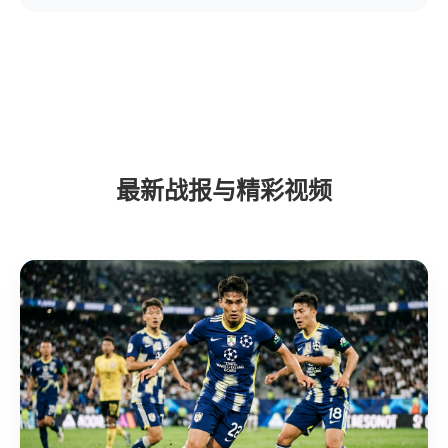
最新战报与精彩视频