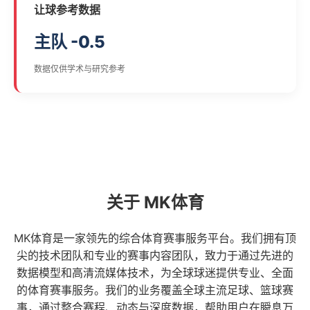
让球参考数据
主队 -0.5
数据仅供学术与研究参考
关于 MK体育
MK体育是一家领先的综合体育赛事服务平台。我们拥有顶
尖的技术团队和专业的赛事内容团队，致力于通过先进的
数据模型和高清流媒体技术，为全球球迷提供专业、全面
的体育赛事服务。我们的业务覆盖全球主流足球、篮球赛
事，通过整合赛程、动态与深度数据，帮助用户在瞬息万