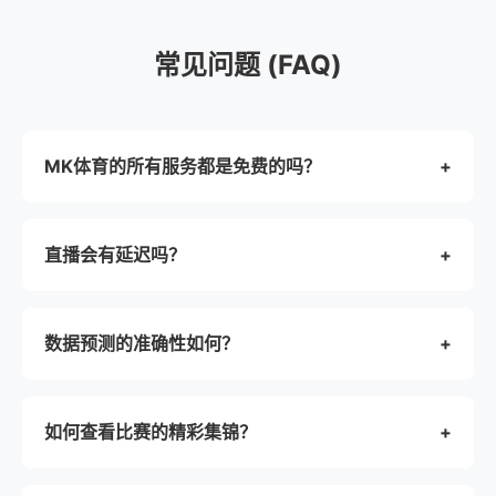
常见问题 (FAQ)
MK体育的所有服务都是免费的吗？
+
直播会有延迟吗？
+
数据预测的准确性如何？
+
如何查看比赛的精彩集锦？
+