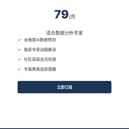
79
/月
适合数据分析专家
全维度AI数据预测
独家专家战报解读
社区高级会员权限
专属赛事追踪提醒
立即订阅