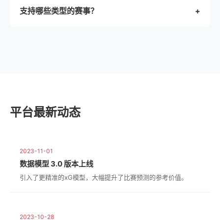
支持哪些类型的赛事？
+
平台最新动态
2023-11-01
数据模型 3.0 版本上线
引入了更精准的xG模型，大幅提升了比赛预测的参考价值。
2023-10-28